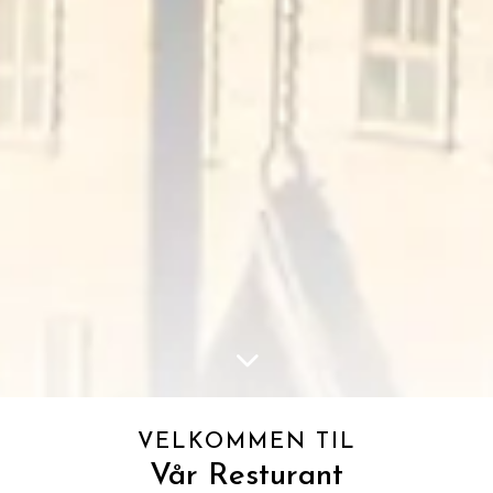
VELKOMMEN TIL
Vår Resturant