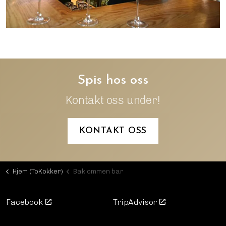
Spis hos oss
Kontakt oss under!
KONTAKT OSS
Hjem (ToKokker)
Baklommen bar
Facebook
TripAdvisor